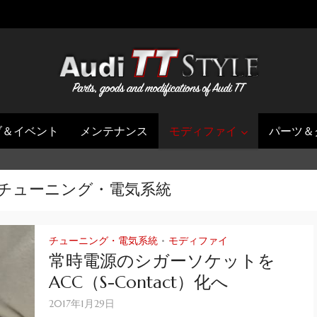
ブ＆イベント
メンテナンス
モディファイ
パーツ＆
y - チューニング・電気系統
チューニング・電気系統
モディファイ
•
常時電源のシガーソケットを
ACC（S-Contact）化へ
2017年1月29日