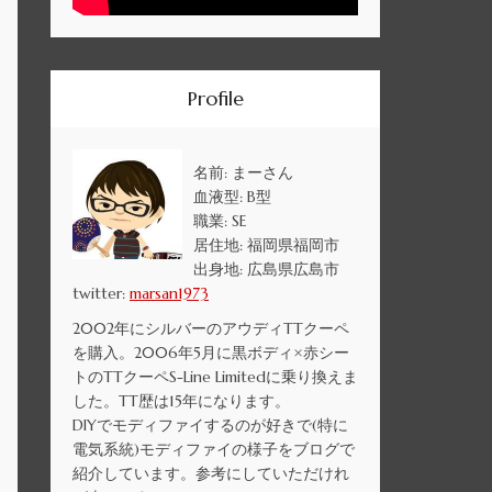
Profile
名前: まーさん
血液型: B型
職業: SE
居住地: 福岡県福岡市
出身地: 広島県広島市
twitter:
marsan1973
2002年にシルバーのアウディTTクーペ
を購入。2006年5月に黒ボディ×赤シー
トのTTクーペS-Line Limitedに乗り換えま
した。TT歴は15年になります。
DIYでモディファイするのが好きで(特に
電気系統)モディファイの様子をブログで
紹介しています。参考にしていただけれ