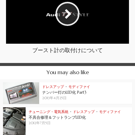
ブースト計の取付けについて
You may also like
ドレスアップ
•
モディファイ
ナンバー灯のLED化 Part3
2013年4月25日
チューニング・電気系統
•
ドレスアップ
•
モディファイ
不具合修理＆フットランプLED化
2012年7月5日