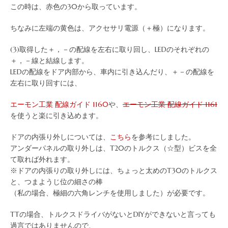
この時は、赤色の30から取っています。
ちなみに左端の黄色は、アクセサリ電源（＋極）になります。
(3)取得した＋，－の配線を左右に取り回し、LEDのそれぞれの
＋，－線と結線します。
LEDの配線をドア内部から、車内に引き込んだり、＋－の配線を
左右に取り回すには、
エーモン工業 配線ガイド 1160
や、
エーモン工業 配線ガイド 1161
を使うと楽に引き込めます。
ドアの内張り外しについては、
こちら
を参考にしました。
アンダーパネルの取り外しは、T20のトルクス（☆型）ビスを全
て取れば外れます。
※ドアの内張りの取り外しには、ちょっと太めのT30のトルクス
と、つまようじ位の細さの棒
（私の場合、極細の六角レンチを使用しました）が必要です。
TTの場合、トルクスドライバがないとDIYができないと言っても
過言ではありませんので、