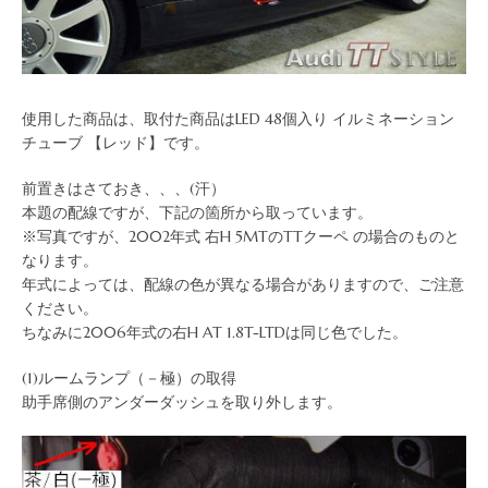
使用した商品は、取付た商品はLED 48個入り イルミネーション
チューブ 【レッド】です。
前置きはさておき、、、(汗）
本題の配線ですが、下記の箇所から取っています。
※写真ですが、2002年式 右H 5MTのTTクーペ の場合のものと
なります。
年式によっては、配線の色が異なる場合がありますので、ご注意
ください。
ちなみに2006年式の右H AT 1.8T-LTDは同じ色でした。
(1)ルームランプ（－極）の取得
助手席側のアンダーダッシュを取り外します。